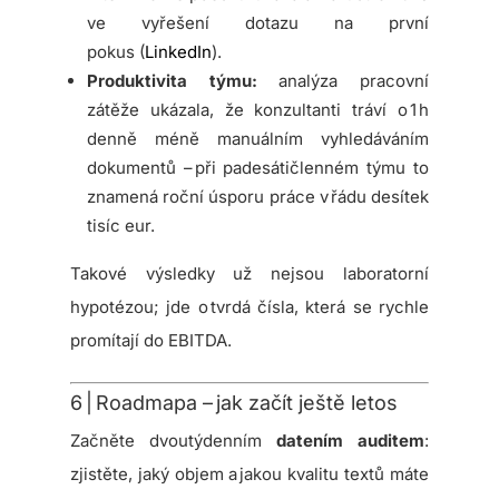
ve vyřešení dotazu na první
pokus (
LinkedIn
).
Produktivita týmu:
analýza pracovní
zátěže ukázala, že konzultanti tráví o 1 h
denně méně manuálním vyhledáváním
dokumentů – při padesátičlenném týmu to
znamená roční úsporu práce v řádu desítek
tisíc eur.
Takové výsledky už nejsou laboratorní
hypotézou; jde o tvrdá čísla, která se rychle
promítají do EBITDA.
6 | Roadmapa – jak začít ještě letos
Začněte dvoutýdenním
datením auditem
:
zjistěte, jaký objem a jakou kvalitu textů máte