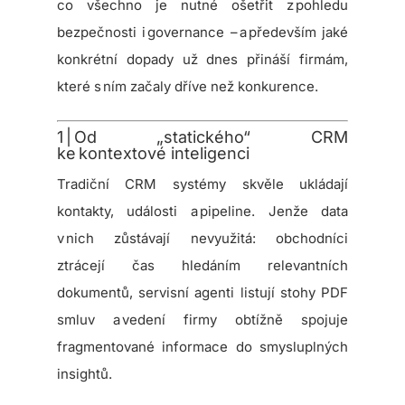
co všechno je nutné ošetřit z pohledu
bezpečnosti i governance – a především jaké
konkrétní dopady už dnes přináší firmám,
které s ním začaly dříve než konkurence.
1 | Od „statického“ CRM
ke kontextové inteligenci
Tradiční CRM systémy skvěle ukládají
kontakty, události a pipeline. Jenže data
v nich zůstávají nevyužitá: obchodníci
ztrácejí čas hledáním relevantních
dokumentů, servisní agenti listují stohy PDF
smluv a vedení firmy obtížně spojuje
fragmentované informace do smysluplných
insightů.