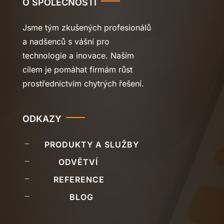
O SPOLEČNOSTI
Jsme tým zkušených profesionálů
a nadšenců s vášní pro
technologie a inovace. Naším
cílem je pomáhat firmám růst
prostřednictvím chytrých řešení.
ODKAZY
K
PRODUKTY A SLUŽBY
K
ODVĚTVÍ
K
REFERENCE
K
BLOG