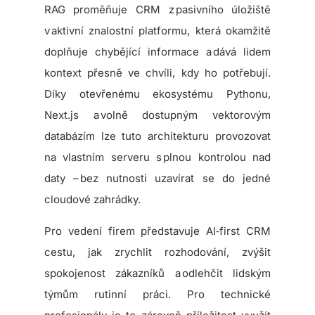
RAG proměňuje CRM z pasivního úložiště
v aktivní znalostní platformu, která okamžitě
doplňuje chybějící informace a dává lidem
kontext přesně ve chvíli, kdy ho potřebují.
Díky otevřenému ekosystému Pythonu,
Next.js a volně dostupným vektorovým
databázím lze tuto architekturu provozovat
na vlastním serveru s plnou kontrolou nad
daty – bez nutnosti uzavírat se do jedné
cloudové zahrádky.
Pro vedení firem představuje AI‑first CRM
cestu, jak zrychlit rozhodování, zvýšit
spokojenost zákazníků a odlehčit lidským
týmům rutinní práci. Pro technické