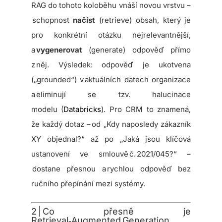
RAG do tohoto koloběhu vnáší novou vrstvu –
schopnost
načíst
(retrieve) obsah, který je
pro konkrétní otázku nejrelevantnější,
a
vygenerovat
(generate) odpověď přímo
z něj. Výsledek: odpověď je ukotvena
(„grounded“) v aktuálních datech organizace
a eliminují se tzv. halucinace
modelu (
Databricks
). Pro CRM to znamená,
že každý dotaz – od „Kdy naposledy zákazník
XY objednal?“ až po „Jaká jsou klíčová
ustanovení ve smlouvě č. 2021/045?“ –
dostane přesnou a rychlou odpověď bez
ručního přepínání mezi systémy.
2 | Co přesně je
Retrieval‑Augmented Generation