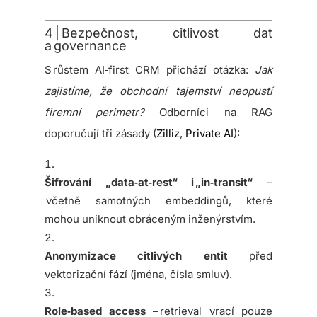
4 | Bezpečnost, citlivost dat
a governance
S růstem AI‑first CRM přichází otázka:
Jak
zajistíme, že obchodní tajemství neopustí
firemní perimetr?
Odborníci na RAG
doporučují tři zásady (
Zilliz
,
Private AI
):
Šifrování „data‑at‑rest“ i „in‑transit“
–
včetně samotných embeddingů, které
mohou uniknout obráceným inženýrstvím.
Anonymizace citlivých entit
před
vektorizační fází (jména, čísla smluv).
Role‑based access
– retrieval vrací pouze