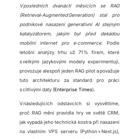
V posledních dvanácti měsících se RAG
(Retrieval‑Augmented Generation) stal pro
podnikové nasazení generativní AI stejným
katalyzátorem, jakým byl před dekádou
mobilní internet pro e‑commerce.
Podle
letošní analýzy trhu už 71 % firem, které
s velkými jazykovými modely experimentují,
provozuje alespoň jeden RAG pilot a považuje
tuto architekturu za standard pro práci
s citlivými daty (
Enterprise Times
).
V následujících odstavcích si vysvětlíme,
proč RAG mění pravidla hry ve světě CRM,
jak vypadá jeho technická kostra při nasazení
na vlastním VPS serveru (Python + Next.js),