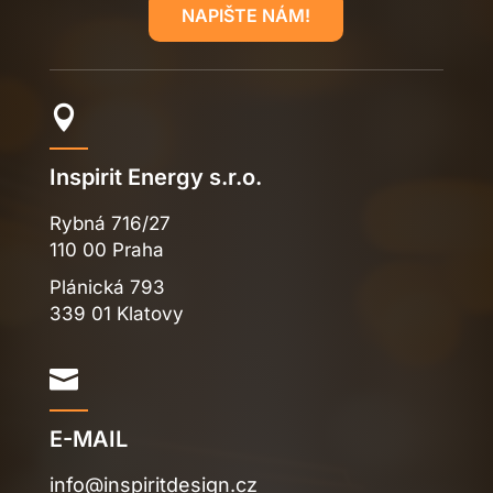
NAPIŠTE NÁM!

Inspirit Energy
s.r.o.
Rybná 716/27
110 00 Praha
Plánická 793
339 01 Klatovy

E-MAIL
info@inspiritdesign.cz