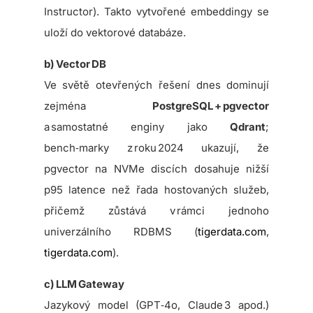
Instructor). Takto vytvořené embeddingy se
uloží do vektorové databáze.
b) Vector DB
Ve světě otevřených řešení dnes dominují
zejména
PostgreSQL + pgvector
a samostatné enginy jako
Qdrant
;
bench‑marky z roku 2024 ukazují, že
pgvector na NVMe discích dosahuje nižší
p95 latence než řada hostovaných služeb,
přičemž zůstává v rámci jednoho
univerzálního RDBMS (
tigerdata.com
,
tigerdata.com
).
c) LLM Gateway
Jazykový model (GPT‑4o, Claude 3 apod.)