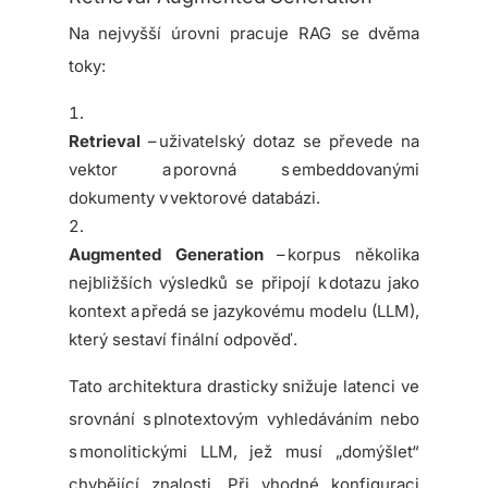
Na nejvyšší úrovni pracuje RAG se dvěma
toky:
Retrieval
– uživatelský dotaz se převede na
vektor a porovná s embeddovanými
dokumenty v vektorové databázi.
Augmented Generation
– korpus několika
nejbližších výsledků se připojí k dotazu jako
kontext a předá se jazykovému modelu (LLM),
který sestaví finální odpověď.
Tato architektura drasticky snižuje latenci ve
srovnání s plnotextovým vyhledáváním nebo
s monolitickými LLM, jež musí „domýšlet“
chybějící znalosti. Při vhodné konfiguraci