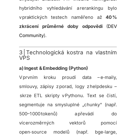
hybridního vyhledávání a rerankingu bylo
v praktických testech naměřeno až
40 %
zkrácení průměrné doby odpovědi
(
DEV
Community
).
3 | Technologická kostra na vlastním
VPS
a) Ingest & Embedding (Python)
V prvním kroku proudí data – e‑maily,
smlouvy, zápisy z porad, logy z helpdesku –
skrze ETL skripty v Pythonu. Text se čistí,
segmentuje na smysluplné „chunky“ (např.
500–1 000 tokenů) a převádí do
vícerozměrných vektorů pomocí
open‑source modelů (např. bge‑large,