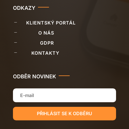
ODKAZY
K
KLIENTSKÝ PORTÁL
K
O NÁS
K
GDPR
K
KONTAKTY
ODBĚR NOVINEK
PŘIHLÁSIT SE K ODBĚRU