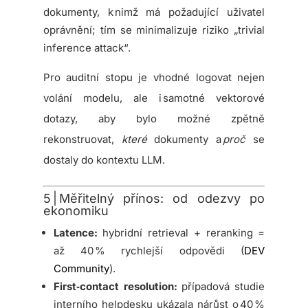
dokumenty, k nimž má požadující uživatel
oprávnění; tím se minimalizuje riziko „trivial
inference attack“.
Pro auditní stopu je vhodné logovat nejen
volání modelu, ale i samotné vektorové
dotazy, aby bylo možné zpětně
rekonstruovat,
které
dokumenty a
proč
se
dostaly do kontextu LLM.
5 | Měřitelný přínos: od odezvy po
ekonomiku
Latence:
hybridní retrieval + reranking =
až 40 % rychlejší odpovědi (
DEV
Community
).
First‑contact resolution:
případová studie
interního helpdesku ukázala nárůst o 40 %