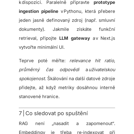
k dispozici. Paralelně připravte
prototype
ingestion pipeline
v Pythonu, která přebere
jeden jasně definovaný zdroj (např. smluvní
dokumenty). Jakmile získáte funkční
retrieval, připojte
LLM gateway
a v Next.js
vytvořte minimální UI.
Teprve poté měřte:
relevance hit ratio
,
průměrný čas odpovědi
a
uživatelskou
spokojenost
. Škálování na další datové zdroje
přidejte, až když metriky dosáhnou interně
stanovené hranice.
7 | Co sledovat po spuštění
RAG není „nasadit a zapomenout“.
Embeddingy je třeba re‑indexovat při