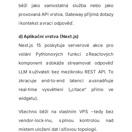
běží jako samostatná služba nebo jako
proxovaná API vrstva. Gateway přijímá dotazy
i kontekst a vrací odpověď.
d) Aplikační vrstva (Next.js)
Next.js 15 poskytuje serverové akce pro
volání Pythonových funkcí z Reactových
komponent a dokáže streamovat odpověď
LLM k uživateli bez mezikroku REST API. To
zkracuje end‑to‑end latenci a usnadňuje
real‑time vysvětlení („citace“ přímo ve
widgetu).
Všechno běží na vlastním VPS – tedy bez
vendor‑lock‑inu, s plnou kontrolou nad
místem uložení dat i síťovou topologií.